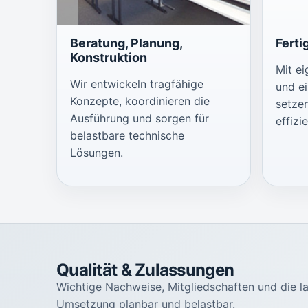
Beratung, Planung,
Ferti
Konstruktion
Mit e
Wir entwickeln tragfähige
und e
Konzepte, koordinieren die
setze
Ausführung und sorgen für
effizi
belastbare technische
Lösungen.
Qualität & Zulassungen
Wichtige Nachweise, Mitgliedschaften und die l
Umsetzung planbar und belastbar.